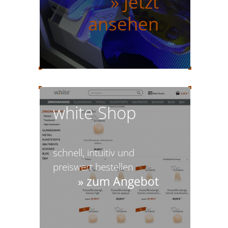
» Jetzt
ansehen
white Shop
schnell, intuitiv und
preiswert bestellen
» zum Angebot