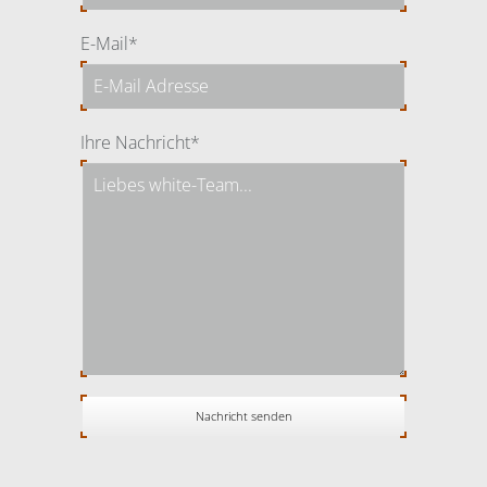
Pflichtfeld
E-Mail
*
Pflichtfeld
Ihre Nachricht
*