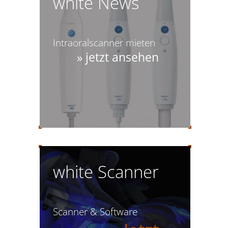
white News
Intraoralscanner mieten
» jetzt ansehen
white Scanner
Scanner & Software