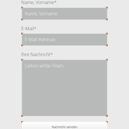
Pflichtfeld
Name, Vorname
*
Pflichtfeld
E-Mail
*
Pflichtfeld
Ihre Nachricht
*