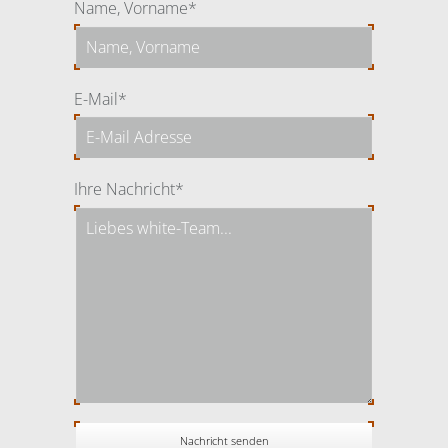
Pflichtfeld
Name, Vorname
*
Pflichtfeld
E-Mail
*
Pflichtfeld
Ihre Nachricht
*