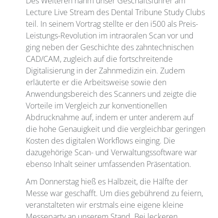
Des Weiteren nahm unser Geschäftsführer am
Lecture Live Stream des Dental Tribune Study Clubs
teil. In seinem Vortrag stellte er den i500 als Preis-
Leistungs-Revolution im intraoralen Scan vor und
ging neben der Geschichte des zahntechnischen
CAD/CAM, zugleich auf die fortschreitende
Digitalisierung in der Zahnmedizin ein. Zudem
erläuterte er die Arbeitsweise sowie den
Anwendungsbereich des Scanners und zeigte die
Vorteile im Vergleich zur konventionellen
Abdrucknahme auf, indem er unter anderem auf
die hohe Genauigkeit und die vergleichbar geringen
Kosten des digitalen Workflows einging. Die
dazugehörige Scan- und Verwaltungssoftware war
ebenso Inhalt seiner umfassenden Präsentation.
Am Donnerstag hieß es Halbzeit, die Hälfte der
Messe war geschafft. Um dies gebührend zu feiern,
veranstalteten wir erstmals eine eigene kleine
Messeparty an unserem Stand. Bei leckeren