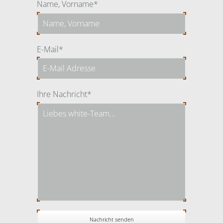
Pflichtfeld
Name, Vorname
*
Pflichtfeld
E-Mail
*
Pflichtfeld
Ihre Nachricht
*