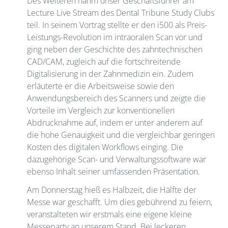
Des Weiteren nahm unser Geschäftsführer am
Lecture Live Stream des Dental Tribune Study Clubs
teil. In seinem Vortrag stellte er den i500 als Preis-
Leistungs-Revolution im intraoralen Scan vor und
ging neben der Geschichte des zahntechnischen
CAD/CAM, zugleich auf die fortschreitende
Digitalisierung in der Zahnmedizin ein. Zudem
erläuterte er die Arbeitsweise sowie den
Anwendungsbereich des Scanners und zeigte die
Vorteile im Vergleich zur konventionellen
Abdrucknahme auf, indem er unter anderem auf
die hohe Genauigkeit und die vergleichbar geringen
Kosten des digitalen Workflows einging. Die
dazugehörige Scan- und Verwaltungssoftware war
ebenso Inhalt seiner umfassenden Präsentation.
Am Donnerstag hieß es Halbzeit, die Hälfte der
Messe war geschafft. Um dies gebührend zu feiern,
veranstalteten wir erstmals eine eigene kleine
Messeparty an unserem Stand. Bei leckeren