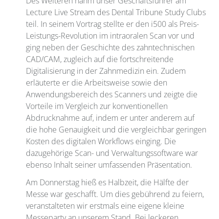
Des Weiteren nahm unser Geschäftsführer am
Lecture Live Stream des Dental Tribune Study Clubs
teil. In seinem Vortrag stellte er den i500 als Preis-
Leistungs-Revolution im intraoralen Scan vor und
ging neben der Geschichte des zahntechnischen
CAD/CAM, zugleich auf die fortschreitende
Digitalisierung in der Zahnmedizin ein. Zudem
erläuterte er die Arbeitsweise sowie den
Anwendungsbereich des Scanners und zeigte die
Vorteile im Vergleich zur konventionellen
Abdrucknahme auf, indem er unter anderem auf
die hohe Genauigkeit und die vergleichbar geringen
Kosten des digitalen Workflows einging. Die
dazugehörige Scan- und Verwaltungssoftware war
ebenso Inhalt seiner umfassenden Präsentation.
Am Donnerstag hieß es Halbzeit, die Hälfte der
Messe war geschafft. Um dies gebührend zu feiern,
veranstalteten wir erstmals eine eigene kleine
Messeparty an unserem Stand. Bei leckeren