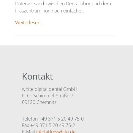
Datenversand zwischen Dentallabor und dem
Fräszentrum nun noch einfacher.
Der
Weiterlesen …
neue
white
Onlineshop
Kontakt
white digital dental GmbH
F.-O.-Schimmel-Straße 7
09120 Chemnitz
Telefon +49 371 5 20 49 75-0
Fax +49 371 5 20 49 75-2
E-Mail
info[at]mywhite.de